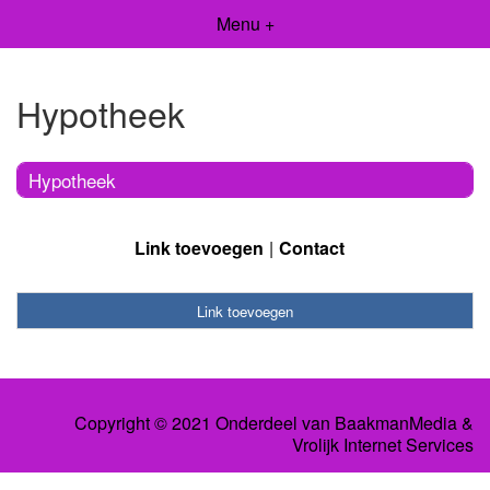
Menu +
Hypotheek
Hypotheek
Link toevoegen
Contact
Link toevoegen
Copyright © 2021 Onderdeel van
BaakmanMedia
&
Vrolijk Internet Services