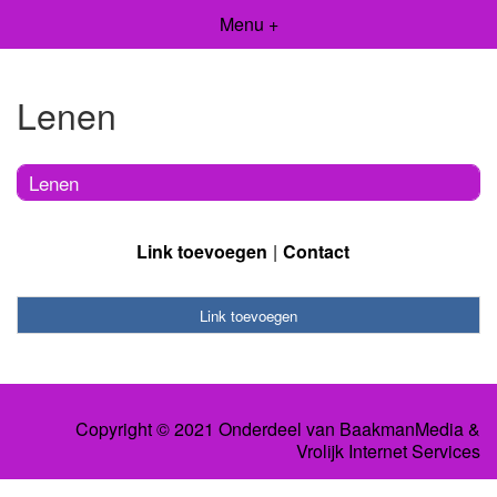
Menu +
Lenen
Lenen
Link toevoegen
Contact
Link toevoegen
Copyright © 2021 Onderdeel van
BaakmanMedia
&
Vrolijk Internet Services